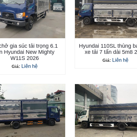
chở gia súc tải trọng 6.1
Hyundai 110SL thùng bạ
ấn Hyundai New Mighty
xe tải 7 tấn dài 5m8 
W11S 2026
Liên hệ
Giá:
Liên hệ
Giá: