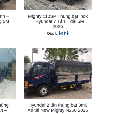
nh –
Mighty 110SP Thùng bạt inox
ng 5M
– Hyundai 7 Tấn – dài 5M
2026
Liên hệ
Giá:
hùng
Hyundai 2 tấn thùng bạt 3m6
ấn –
Xe tải New Mighty N250 2026