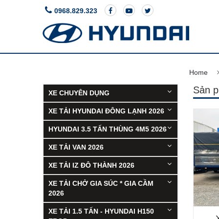
0968.829.323
ACCENT
Giá 
Home
Sản 
XE CHUYÊN DỤNG
XE TẢI HYUNDAI ĐÔNG LẠNH 2026
HYUNDAI 3.5 TẤN THÙNG 4M5 2026
XE TẢI VAN 2026
XE TẢI IZ ĐÔ THÀNH 2026
XE TẢI CHỞ GIA SÚC * GIA CẦM
2026
XE TẢI 1.5 TẤN - HYUNDAI H150