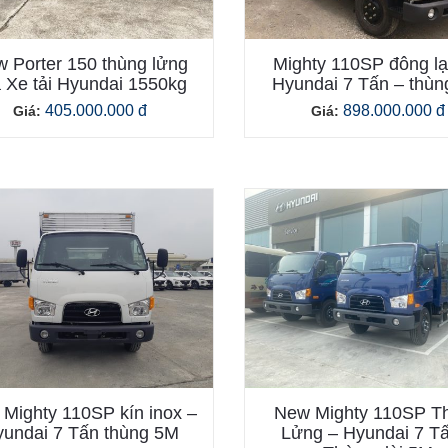
 Porter 150 thùng lửng
Mighty 110SP đông lạ
 Xe tải Hyundai 1550kg
Hyundai 7 Tấn – thù
405.000.000 đ
898.000.000 đ
Giá:
Giá:
Mighty 110SP kín inox –
New Mighty 110SP T
undai 7 Tấn thùng 5M
Lửng – Hyundai 7 T