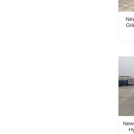
New
Giá
New 
Hy