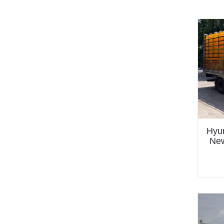
Hyun
New