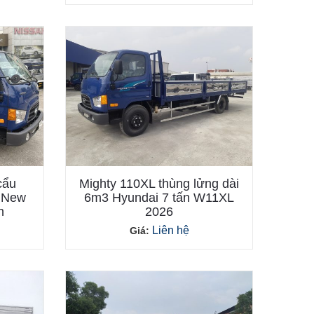
cẩu
Mighty 110XL thùng lửng dài
t New
6m3 Hyundai 7 tấn W11XL
n
2026
Liên hệ
Giá: