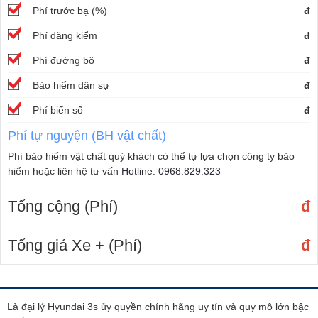
Phí trước bạ (%)
đ
Phí đăng kiểm
đ
Phí đường bộ
đ
Bảo hiểm dân sự
đ
Phí biển số
đ
Phí tự nguyện (BH vật chất)
Phí bảo hiểm vật chất quý khách có thể tự lựa chọn công ty bảo
hiểm hoặc liên hệ tư vấn
Hotline: 0968.829.323
Tổng cộng (Phí)
đ
Tổng giá Xe + (Phí)
đ
Là đại lý Hyundai 3s ủy quyền chính hãng uy tín và quy mô lớn bậc