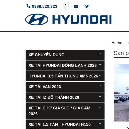
0968.829.323
ACCENT
Giá 
Home
Sản 
XE CHUYÊN DỤNG
XE TẢI HYUNDAI ĐÔNG LẠNH 2026
HYUNDAI 3.5 TẤN THÙNG 4M5 2026
XE TẢI VAN 2026
XE TẢI IZ ĐÔ THÀNH 2026
XE TẢI CHỞ GIA SÚC * GIA CẦM
2026
XE TẢI 1.5 TẤN - HYUNDAI H150