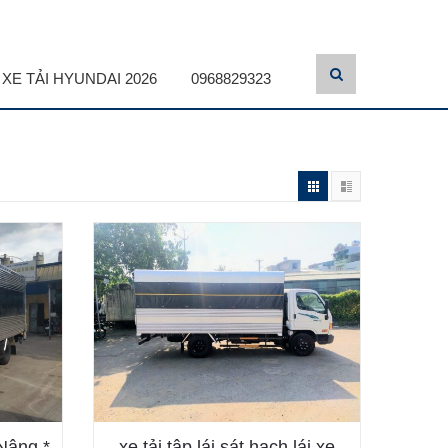
XE TẢI HYUNDAI 2026
0968829323
Nâng *
xe tải tập lái sát hạch lái xe