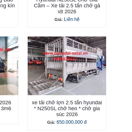
ùng kín
Cầm – Xe tải 2.5 tấn chở gà
vịt 2026
Liên hệ
Giá:
 2026
xe tải chở lợn 2.5 tấn hyundai
g 3m6
* N250SL chở heo * chở gia
súc 2026
650.000.000 đ
Giá: