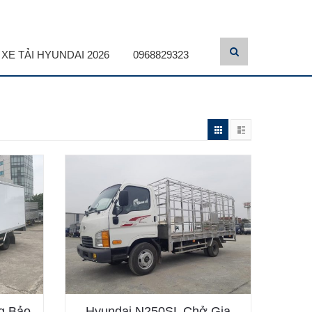
XE TẢI HYUNDAI 2026
0968829323
g Bảo
Hyundai N250SL Chở Gia