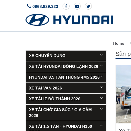
0968.829.323
ACCENT
Giá 
Home
Sản 
XE CHUYÊN DỤNG
XE TẢI HYUNDAI ĐÔNG LẠNH 2026
HYUNDAI 3.5 TẤN THÙNG 4M5 2026
XE TẢI VAN 2026
XE TẢI IZ ĐÔ THÀNH 2026
XE TẢI CHỞ GIA SÚC * GIA CẦM
2026
XE TẢI 1.5 TẤN - HYUNDAI H150
Xe Tả