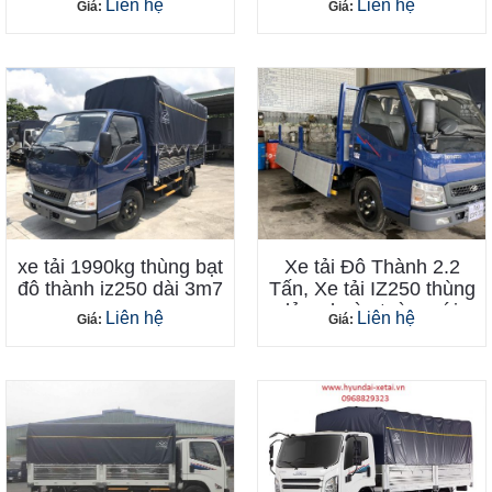
Liên hệ
Liên hệ
Giá:
Giá:
xe tải 1990kg thùng bạt
Xe tải Đô Thành 2.2
đô thành iz250 dài 3m7
Tấn, Xe tải IZ250 thùng
lửng hoàn toàn mới
Liên hệ
Liên hệ
Giá:
Giá: