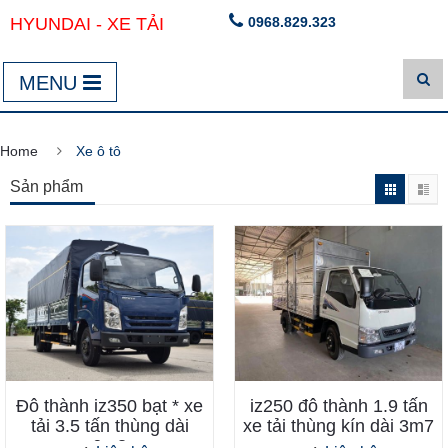
HYUNDAI - XE TẢI
0968.829.323
MENU
Home
Xe ô tô
Sản phẩm
Đô thành iz350 bạt * xe
iz250 đô thành 1.9 tấn
tải 3.5 tấn thùng dài
xe tải thùng kín dài 3m7
6m3