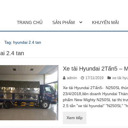
TRANG CHỦ
SẢN PHẨM
KHUYẾN MÃI
 AT BẢN ĐẶC BIỆT 2022
xe Hyundai Elantra 2022
Giá xe Hyundai santafe 2022
Tag: hyundai 2.4 tan
ai 2.4 tan
Xe tải Hyundai 2Tấn5 – 
admin
17/11/2019
xe tải hy
Xe tải Hyundai 2Tấn5- N250SL thù
23/4/2018,liên doanh Hyundai Thà
phẩm New Mighty N250SL tại thị trườ
2.5 tấn "xe tải hyundai" "N250SL" "h
Xem tiếp