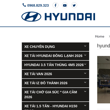
0968.829.323
ACCENT
Giá 
Home
hyund
XE CHUYÊN DỤNG
XE TẢI HYUNDAI ĐÔNG LẠNH 2026
HYUNDAI 3.5 TẤN THÙNG 4M5 2026
XE TẢI VAN 2026
XE TẢI IZ ĐÔ THÀNH 2026
XE TẢI CHỞ GIA SÚC * GIA CẦM
2026
XE TẢI 1.5 TẤN - HYUNDAI H150